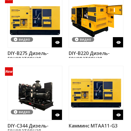
видео
видео
DIY-B275 Дизель-
DIY-B220 Дизель-
генераторная
генераторная
установка Baudouin
установка Baudouin
6M16G275/5 250 кВА
6M16G220/5 200 кВА
200 кВт
160 кВт
видео
DIY-C344 Дизель-
Камминс МТАА11-G3
генераторная