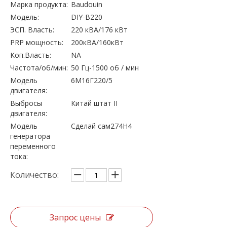
Марка продукта:
Baudouin
Модель:
DIY-B220
ЭСП. Власть:
220 кВА/176 кВт
PRP мощность:
200кВА/160кВт
Коп.Власть:
NA
Частота/об/мин:
50 Гц-1500 об / мин
Модель
6М16Г220/5
двигателя:
Выбросы
Китай штат II
двигателя:
Модель
Сделай сам274H4
генератора
переменного
тока:
Количество:
Запрос цены