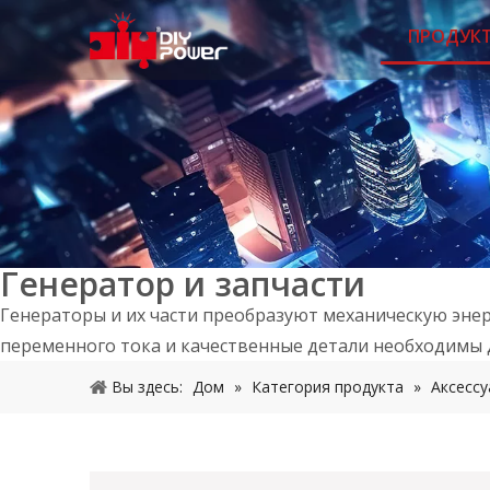
ПРОДУК
Генератор и запчасти
Генераторы и их части преобразуют механическую эне
переменного тока и качественные детали необходимы д
Вы здесь:
Дом
»
Категория продукта
»
Аксессу