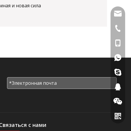
мная и новая сила
info@di
+86-591
+86-18
+86181
+86136
455282
962504
Связаться с нами