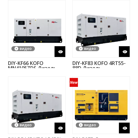
мощностью 1500 кВт
высокого напряжения
от L20V190ZLT-2
видео
видео
DIY-KF66 KOFO
DIY-KF83 ​​KOFO 4RT55-
MN4105ZDS Дизель-
88D Дизель-
генераторная
генераторная
установка 48кВт 60кВА
установка 60 кВт 75
50Гц с китайским
ква 50 Гц с китайским
двигателем Ricardo
двигателем Ricardo
видео
видео