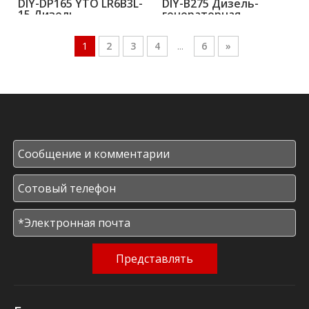
DIY-DP165 YTO LR6B3L-
DIY-B275 Дизель-
15 Дизель-
генераторная
генераторная
установка Baudouin
установка 120 кВт 150
6M16G275/5 250 кВА
1
2
3
4
...
6
»
кВА 50 Гц
200 кВт
Представлять