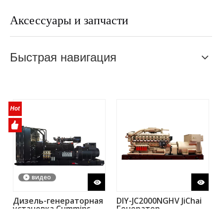
Аксессуары и запчасти
Быстрая навигация
видео
Дизель-генераторная
DIY-JC2000NGHV JiChai
установка Cummins
Генератор
KTA50-GS8
природного газа