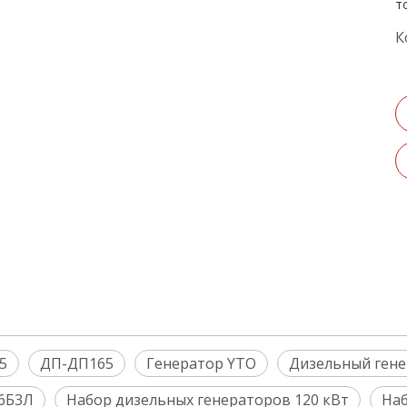
т
К
5
ДП-ДП165
Генератор YTO
Дизельный гене
6Б3Л
Набор дизельных генераторов 120 кВт
Наб