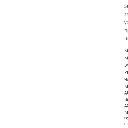
5
з
у
п
ш
М
М
Э
P
Ч
М
д
В
д
М
г
п