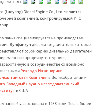
оделиться с:
to (Luoyang) Diesel Engine Co., Ltd. является
очерней компанией, контролируемой YTO
roup.
омпания специализируется на производстве
ерия Дунфанхун
дизельные двигатели, которые
редставляют собой серию дизельных двигателей
овременного продвинутого уровня,
азработанную в сотрудничестве со всемирно
звестными
Рикардо Инжиниринг
онсалтинговая Компания
в Великобритании и
го-Западный научно-исследовательский
нститут
в США.
омпания была основана в 1958 году. После
более