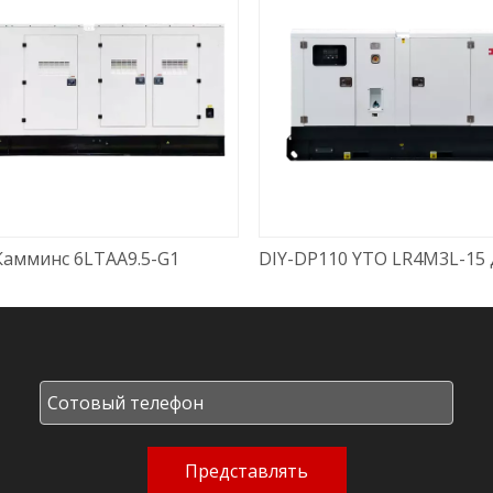
Камминс 6LTAA9.5-G1
Представлять