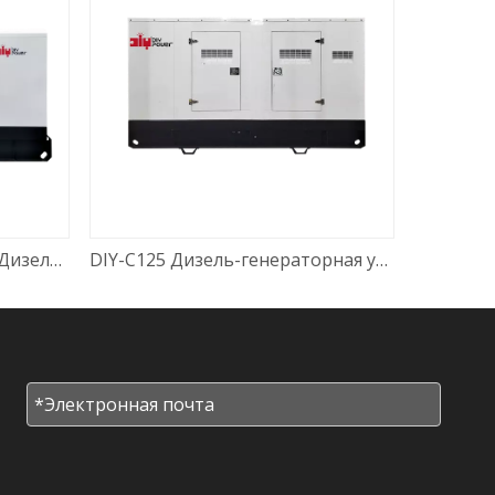
DIY-DP110 YTO LR4M3L-15 Дизель-генераторная установка 80 кВт 50 Гц
DIY-C125 Дизель-генераторная установка Cummins 6BTA5.9-G2 100 кВт в режиме ожидания 50 Гц