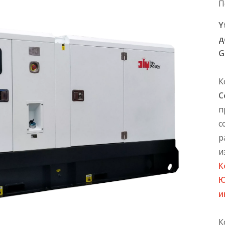
П
Y
д
G
К
С
п
с
р
и
К
Ю
и
К