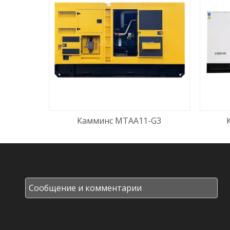
Камминс МТАА11-G3