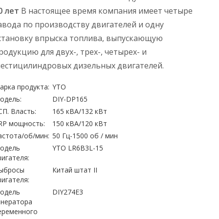
0 лет
В настоящее время компания имеет четыре
авода по производству двигателей и одну
становку впрыска топлива, выпускающую
родукцию для двух-, трех-, четырех- и
естицилиндровых дизельных двигателей.
арка продукта:
YTO
одель:
DIY-DP165
СП. Власть:
165 кВА/132 кВт
RP мощность:
150 кВА/120 кВт
астота/об/мин:
50 Гц-1500 об / мин
одель
YTO LR6B3L-15
вигателя:
ыбросы
Китай штат II
вигателя:
одель
DIY274E3
енератора
еременного