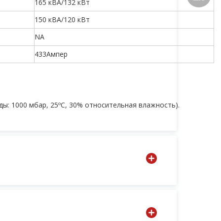
165 кВА/132 кВт
150 кВА/120 кВт
NA
DIYЭНЕ
433Ампер
DIYPOW
ы: 1000 мбар, 25ºC, 30% относительная влажность).