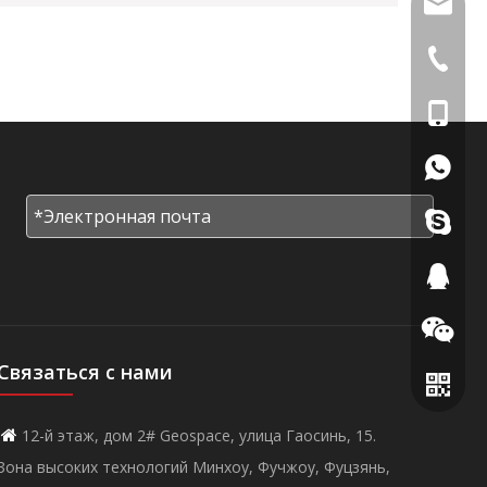
info@di
+86-591
+86-18
+86181
+86136
455282
962504
Связаться с нами
12-й этаж, дом 2# Geospace, улица Гаосинь, 15.

Зона высоких технологий Минхоу, Фучжоу, Фуцзянь,