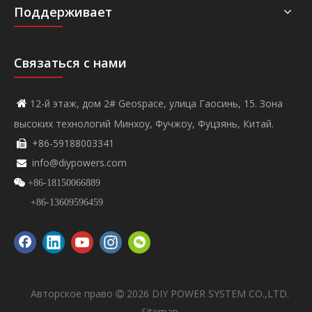
Поддерживает
Связаться с нами
12-й этаж, дом 2# Geospace, улица Гаосинь, 15. Зона

высоких технологий Минхоу, Фучжоу, Фуцзянь, Китай.
+86-59188003341

info@diypowers.com


+86-18150066889
+86-13609596459
Авторское право
2026
DIY POWER SYSTEM CO.,LTD.

Sitemap