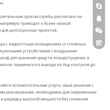
ы.
+86136
длительным сроком службы рассчитано на
455282
 напрямую приводит к более низкой
 для долгосрочных проектов.
962504
ера с жидкостным охлаждением со степенью
диционными устройствами с воздушным
шкаф для хранения средств пожаротушения, в
исков термического выхода из-под контроля до
DIYЭНЕ
DIYPOW
ляете вспомогательные услуги, наше решение с
мя реагирования, необходимое для современных
 и разрядку высокой мощности без снижения