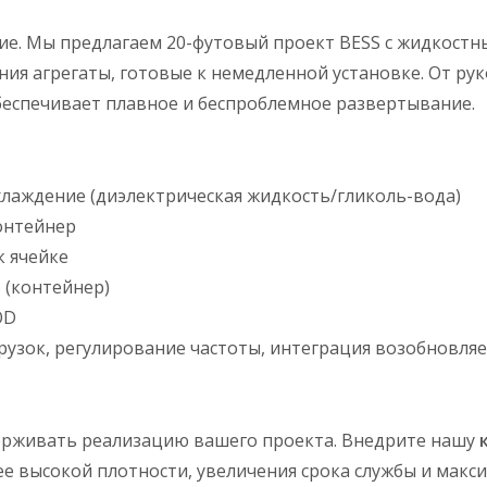
е. Мы предлагаем 20-футовый проект BESS с жидкостн
ия агрегаты, готовые к немедленной установке. От ру
беспечивает плавное и беспроблемное развертывание.
хлаждение (диэлектрическая жидкость/гликоль-вода)
контейнер
к ячейке
5 (контейнер)
OD
узок, регулирование частоты, интеграция возобновляе
ерживать реализацию вашего проекта. Внедрите нашу
ее высокой плотности, увеличения срока службы и макс