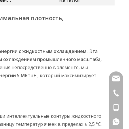
имальная плотность,
 энергии с жидкостным охлаждением
. Эта
ым охлаждением промышленного масштаба,
ения непосредственно в элементе, мы
энергии 5 МВтч+
, который максимизирует
info@di
+86-591
+86-18
аши интеллектуальные контуры жидкостного
+86181
ицу температур ячеек в пределах ± 2,5 °C.