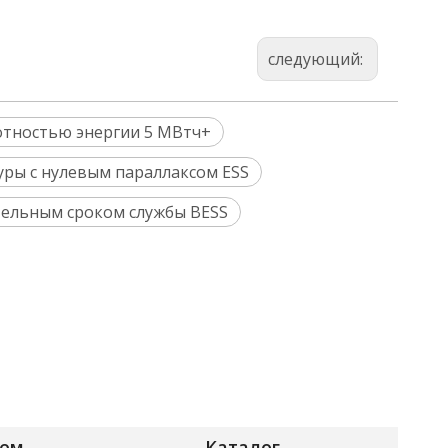
следующий:
отностью энергии 5 МВтч+
ры с нулевым параллаксом ESS
тельным сроком службы BESS
Модели (настраиваемые)
Каталог