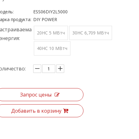
одель:
ESS06DIY2L5000
арка продукта:
DIY POWER
астраиваема
20HC 5 МВтч
30HC 6,709 МВтч
 энергия:
40HC 10 МВтч
оличество:
Запрос цены
Добавить в корзину