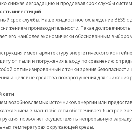
зко снижая деградацию и продлевая срок службы систем
ость инвестиций
ный срок службы. Наше жидкостное охлаждение BESS с 
 снижением производительности. Такая долговечность
лает его наиболее экономически обоснованным выбором
нструкция имеет архитектуру энергетического контейн
иту от пыли и погружения в воду по сравнению с тра
 собой оптимизированный с точки зрения безопасности 
ния и целевые средства пожаротушения для снижения р
й сети
ием возобновляемых источников энергии или предостав
лаждением в масштабе сети обеспечивает быстрое вре
трукция позволяет осуществлять непрерывную зарядку
льных температурах окружающей среды.