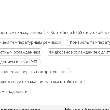
костным охлаждением
Контейнер BESS с высокой пл
лением температурным режимом
Контроль температу
костным охлаждением
Жидкостное охлаждение с дли
дением класса IP67
 хранения средств пожаротушения
идкостным охлаждением в масштабе сети
ем «под ключ»
Технические характеристики