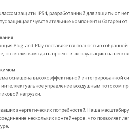
классом защиты IP54, разработанный для защиты от не
пус защищает чувствительные компоненты батареи от 
вания
анция Plug-and-Play поставляется полностью собранной
е, позволяя вам сдать проект в эксплуатацию на неско
ежимом
стема оснащена высокоэффективной интегрированной с
ое интеллектуальное управление воздушным потоком пр
иковой нагрузки.
 ваших энергетических потребностей. Наша масштабир
соединение нескольких контейнеров, что позволяет ле
уре.