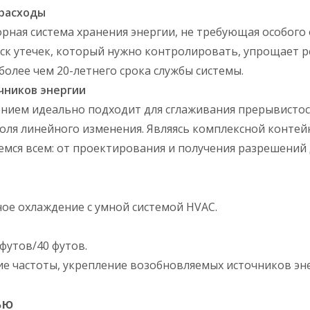
расходы
рная система хранения энергии, не требующая особого
ск утечек, который нужно контролировать, упрощает р
более чем 20-летнего срока службы системы.
чников энергии
ием идеально подходит для сглаживания прерывистост
оля линейного изменения. Являясь комплексной контей
мся всем: от проектирования и получения разрешений д
ое охлаждение с умной системой HVAC.
футов/40 футов.
е частоты, укрепление возобновляемых источников эн
ью