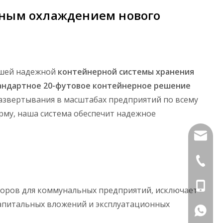
шным охлаждением нового
ашей надежной
контейнерной системы хранения
андартное 20-футовое контейнерное решение
развертывания в масштабах предприятий по всему
рму, наша система обеспечит надежное
info@di
+86-591
+86-18
оров для коммунальных предприятий, исключает
капитальных вложений и эксплуатационных
+86181