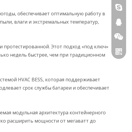
+86136
погоды, обеспечивает оптимальную работу в
пыли, влаги и экстремальных температур,
455282
962504
 и протестированной. Этот подход «под ключ»
лько недель быстрее, чем при традиционном
истемой HVAC BESS, которая поддерживает
DIYЭНЕ
одлевает срок службы батареи и обеспечивает
DIYPOW
уемая модульная архитектура контейнерного
гко расширить мощности от мегаватт до