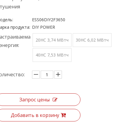
тушения
одель:
ESS06DIY2F3650
арка продукта:
DIY POWER
астраиваема
20HC 3,74 МВтч
30HC 6,02 МВтч
 энергия:
40HC 7,53 МВтч
оличество:
Запрос цены
Добавить в корзину